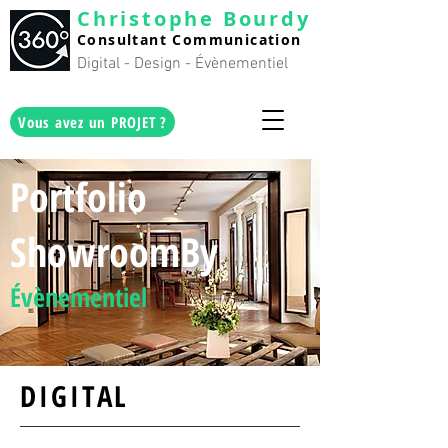
Christophe Bourdy
Consultan
t C
ommunication
Digital - Design - Évènementiel
Vous avez un PROJET ?
Portfolio
ShowroomBy
Évènementiel
DIGITAL