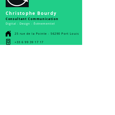
Christophe Bourdy
Consultant Communication
Digital - Design - Évènementiel
25 rue de la Pointe - 56290 Port Louis
+33 6 99 39 17 17
© 2024 - Christophe Bourdy Consultant
Communication 360°
Mentions Légales
Vous avez un PROJET DIGITAL ?
Création de site Vitrine
Création de site E-Commerce
Gestion Stratégie Digitale