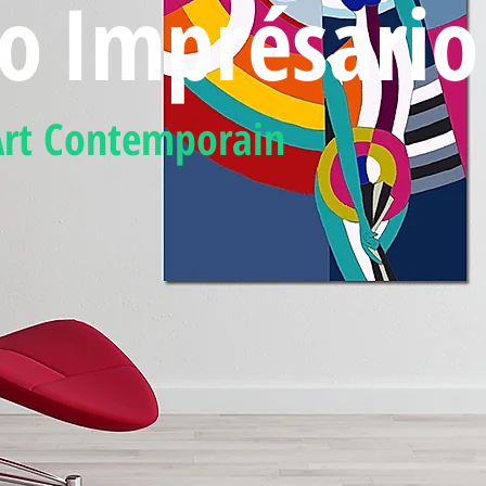
io
Imprésario
Art Contemporain